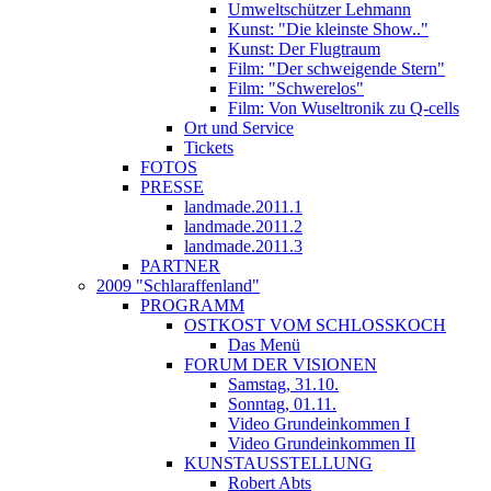
Umweltschützer Lehmann
Kunst: "Die kleinste Show.."
Kunst: Der Flugtraum
Film: "Der schweigende Stern"
Film: "Schwerelos"
Film: Von Wuseltronik zu Q-cells
Ort und Service
Tickets
FOTOS
PRESSE
landmade.2011.1
landmade.2011.2
landmade.2011.3
PARTNER
2009 "Schlaraffenland"
PROGRAMM
OSTKOST VOM SCHLOSSKOCH
Das Menü
FORUM DER VISIONEN
Samstag, 31.10.
Sonntag, 01.11.
Video Grundeinkommen I
Video Grundeinkommen II
KUNSTAUSSTELLUNG
Robert Abts