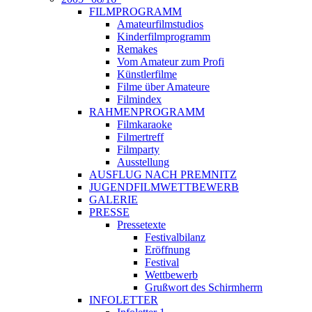
FILMPROGRAMM
Amateurfilmstudios
Kinderfilmprogramm
Remakes
Vom Amateur zum Profi
Künstlerfilme
Filme über Amateure
Filmindex
RAHMENPROGRAMM
Filmkaraoke
Filmertreff
Filmparty
Ausstellung
AUSFLUG NACH PREMNITZ
JUGENDFILMWETTBEWERB
GALERIE
PRESSE
Pressetexte
Festivalbilanz
Eröffnung
Festival
Wettbewerb
Grußwort des Schirmherrn
INFOLETTER