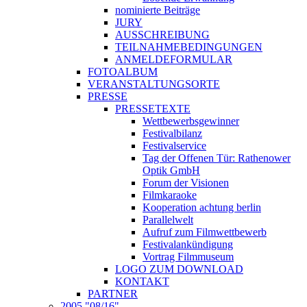
nominierte Beiträge
JURY
AUSSCHREIBUNG
TEILNAHMEBEDINGUNGEN
ANMELDEFORMULAR
FOTOALBUM
VERANSTALTUNGSORTE
PRESSE
PRESSETEXTE
Wettbewerbsgewinner
Festivalbilanz
Festivalservice
Tag der Offenen Tür: Rathenower
Optik GmbH
Forum der Visionen
Filmkaraoke
Kooperation achtung berlin
Parallelwelt
Aufruf zum Filmwettbewerb
Festivalankündigung
Vortrag Filmmuseum
LOGO ZUM DOWNLOAD
KONTAKT
PARTNER
2005 "08/16"