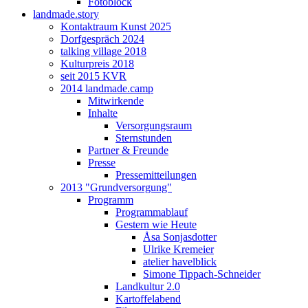
Fotoblock
landmade.story
Kontaktraum Kunst 2025
Dorfgespräch 2024
talking village 2018
Kulturpreis 2018
seit 2015 KVR
2014 landmade.camp
Mitwirkende
Inhalte
Versorgungsraum
Sternstunden
Partner & Freunde
Presse
Pressemitteilungen
2013 "Grundversorgung"
Programm
Programmablauf
Gestern wie Heute
Åsa Sonjasdotter
Ulrike Kremeier
atelier havelblick
Simone Tippach-Schneider
Landkultur 2.0
Kartoffelabend