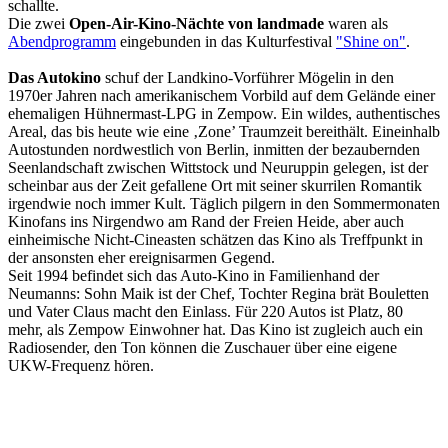
schallte.
Die zwei
Open-Air-Kino-Nächte von landmade
waren als
Abendprogramm
eingebunden in das Kulturfestival
"Shine on"
.
Das Autokino
schuf der Landkino-Vorführer Mögelin in den
1970er Jahren nach amerika­nischem Vorbild auf dem Gelände einer
ehemaligen Hühnermast-LPG in Zempow. Ein wildes, authentisches
Areal, das bis heute wie eine ‚Zone’ Traumzeit bereithält. Eineinhalb
Autostunden nordwestlich von Berlin, inmitten der bezaubernden
Seenlandschaft zwischen Wittstock und Neuruppin gelegen, ist der
scheinbar aus der Zeit gefallene Ort mit seiner skurrilen Romantik
irgendwie noch immer Kult. Täglich pilgern in den Sommermonaten
Kinofans ins Nirgendwo am Rand der Freien Heide, aber auch
einheimische Nicht-Cineasten schätzen das Kino als Treffpunkt in
der ansonsten eher ereignisarmen Gegend.
Seit 1994 befindet sich das Auto-Kino in Familienhand der
Neumanns: Sohn Maik ist der Chef, Tochter Regina brät Bouletten
und Vater Claus macht den Einlass. Für 220 Autos ist Platz, 80
mehr, als Zempow Einwohner hat. Das Kino ist zugleich auch ein
Radiosender, den Ton können die Zuschauer über eine eigene
UKW-Frequenz hören.