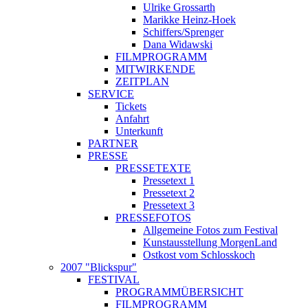
Ulrike Grossarth
Marikke Heinz-Hoek
Schiffers/Sprenger
Dana Widawski
FILMPROGRAMM
MITWIRKENDE
ZEITPLAN
SERVICE
Tickets
Anfahrt
Unterkunft
PARTNER
PRESSE
PRESSETEXTE
Pressetext 1
Pressetext 2
Pressetext 3
PRESSEFOTOS
Allgemeine Fotos zum Festival
Kunstausstellung MorgenLand
Ostkost vom Schlosskoch
2007 "Blickspur"
FESTIVAL
PROGRAMMÜBERSICHT
FILMPROGRAMM