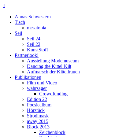

Annas Schwestern
Tisch
mesatopia
Seil
Seil 24
Seil 22
KunstStoff
Partnerlook!
Ausstellung Modemuseum
Dancing the Kittel-Kilt
Aufmarsch der Kittelfrauen
Publikationen
Film und Video
wahrsager
Crowdfunding
Edition 22
Poesiealbum
Hörstück
Strodimask
away 2015
Block 2013
Zeichenblock