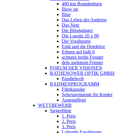
400 km Brandenburg
Blow up
Blue
Das Leben der Anderen
Das Netz
Die Blindgänger
Die Lausitz 20 x 90
Die Vorahnung
Emil und die Detektive
Erbsen auf halb 6
achtung berlin Fenster
defa spektrum Fenster
FORUM DER VISIONEN
RATHENOWER OPTIK GMBH
Parallelwelt
RAHMENPROGRAMM
Filmkaraoke
Sehexperimente für Kinder
Augenpflege
WETTBEWERB
Siegerfilme
1. Preis
2. Preis
3. Preis
Lobende Erwähnung