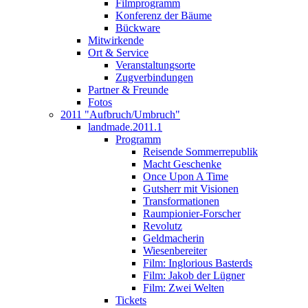
Filmprogramm
Konferenz der Bäume
Bückware
Mitwirkende
Ort & Service
Veranstaltungsorte
Zugverbindungen
Partner & Freunde
Fotos
2011 "Aufbruch/Umbruch"
landmade.2011.1
Programm
Reisende Sommerrepublik
Macht Geschenke
Once Upon A Time
Gutsherr mit Visionen
Transformationen
Raumpionier-Forscher
Revolutz
Geldmacherin
Wiesenbereiter
Film: Inglorious Basterds
Film: Jakob der Lügner
Film: Zwei Welten
Tickets