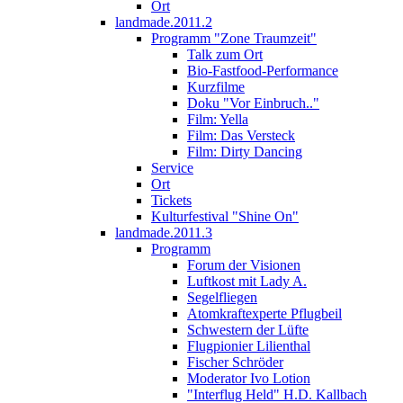
Ort
landmade.2011.2
Programm "Zone Traumzeit"
Talk zum Ort
Bio-Fastfood-Performance
Kurzfilme
Doku "Vor Einbruch.."
Film: Yella
Film: Das Versteck
Film: Dirty Dancing
Service
Ort
Tickets
Kulturfestival "Shine On"
landmade.2011.3
Programm
Forum der Visionen
Luftkost mit Lady A.
Segelfliegen
Atomkraftexperte Pflugbeil
Schwestern der Lüfte
Flugpionier Lilienthal
Fischer Schröder
Moderator Ivo Lotion
"Interflug Held" H.D. Kallbach