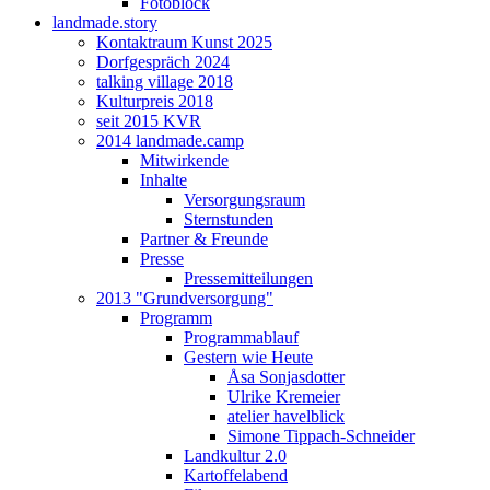
Fotoblock
landmade.story
Kontaktraum Kunst 2025
Dorfgespräch 2024
talking village 2018
Kulturpreis 2018
seit 2015 KVR
2014 landmade.camp
Mitwirkende
Inhalte
Versorgungsraum
Sternstunden
Partner & Freunde
Presse
Pressemitteilungen
2013 "Grundversorgung"
Programm
Programmablauf
Gestern wie Heute
Åsa Sonjasdotter
Ulrike Kremeier
atelier havelblick
Simone Tippach-Schneider
Landkultur 2.0
Kartoffelabend