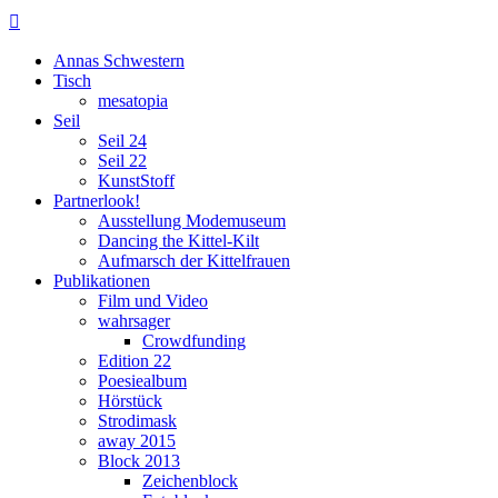

Annas Schwestern
Tisch
mesatopia
Seil
Seil 24
Seil 22
KunstStoff
Partnerlook!
Ausstellung Modemuseum
Dancing the Kittel-Kilt
Aufmarsch der Kittelfrauen
Publikationen
Film und Video
wahrsager
Crowdfunding
Edition 22
Poesiealbum
Hörstück
Strodimask
away 2015
Block 2013
Zeichenblock