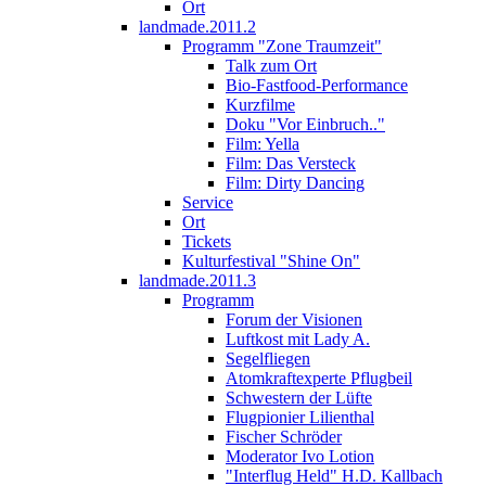
Ort
landmade.2011.2
Programm "Zone Traumzeit"
Talk zum Ort
Bio-Fastfood-Performance
Kurzfilme
Doku "Vor Einbruch.."
Film: Yella
Film: Das Versteck
Film: Dirty Dancing
Service
Ort
Tickets
Kulturfestival "Shine On"
landmade.2011.3
Programm
Forum der Visionen
Luftkost mit Lady A.
Segelfliegen
Atomkraftexperte Pflugbeil
Schwestern der Lüfte
Flugpionier Lilienthal
Fischer Schröder
Moderator Ivo Lotion
"Interflug Held" H.D. Kallbach