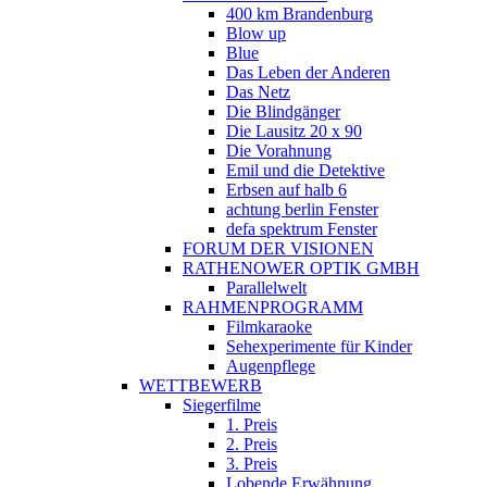
400 km Brandenburg
Blow up
Blue
Das Leben der Anderen
Das Netz
Die Blindgänger
Die Lausitz 20 x 90
Die Vorahnung
Emil und die Detektive
Erbsen auf halb 6
achtung berlin Fenster
defa spektrum Fenster
FORUM DER VISIONEN
RATHENOWER OPTIK GMBH
Parallelwelt
RAHMENPROGRAMM
Filmkaraoke
Sehexperimente für Kinder
Augenpflege
WETTBEWERB
Siegerfilme
1. Preis
2. Preis
3. Preis
Lobende Erwähnung