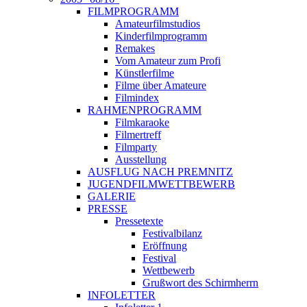
FILMPROGRAMM
Amateurfilmstudios
Kinderfilmprogramm
Remakes
Vom Amateur zum Profi
Künstlerfilme
Filme über Amateure
Filmindex
RAHMENPROGRAMM
Filmkaraoke
Filmertreff
Filmparty
Ausstellung
AUSFLUG NACH PREMNITZ
JUGENDFILMWETTBEWERB
GALERIE
PRESSE
Pressetexte
Festivalbilanz
Eröffnung
Festival
Wettbewerb
Grußwort des Schirmherrn
INFOLETTER