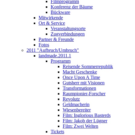
Filmprogramm
Konferenz der Bäume
Bückware
Mitwirkende
Ort & Service
Veranstaltungsorte
Zugverbindungen
Partner & Freunde
Fotos
2011 "Aufbruch/Umbruch"
landmade.2011.1
Programm
Reisende Sommerrepublik
Macht Geschenke
Once Upon A Time
Gutsherr mit Visionen
Transformationen
Raumpionier-Forscher
Revolutz
Geldmacherin
Wiesenbereiter
Film: Inglorious Basterds
Film: Jakob der Lügner
Film: Zwei Welten
Tickets