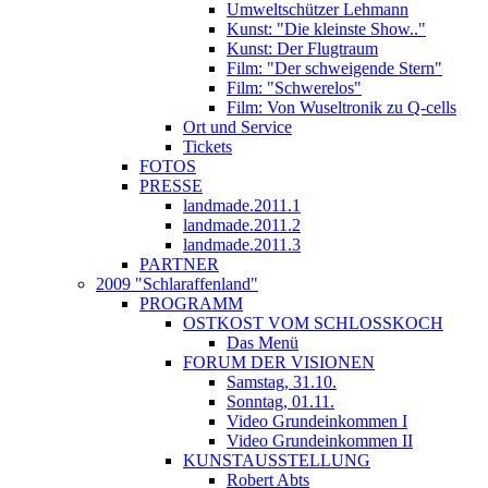
Umweltschützer Lehmann
Kunst: "Die kleinste Show.."
Kunst: Der Flugtraum
Film: "Der schweigende Stern"
Film: "Schwerelos"
Film: Von Wuseltronik zu Q-cells
Ort und Service
Tickets
FOTOS
PRESSE
landmade.2011.1
landmade.2011.2
landmade.2011.3
PARTNER
2009 "Schlaraffenland"
PROGRAMM
OSTKOST VOM SCHLOSSKOCH
Das Menü
FORUM DER VISIONEN
Samstag, 31.10.
Sonntag, 01.11.
Video Grundeinkommen I
Video Grundeinkommen II
KUNSTAUSSTELLUNG
Robert Abts