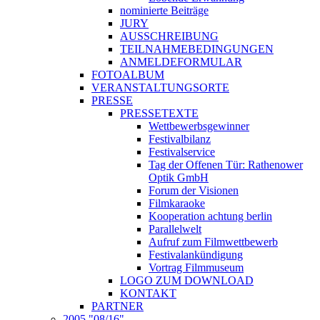
nominierte Beiträge
JURY
AUSSCHREIBUNG
TEILNAHMEBEDINGUNGEN
ANMELDEFORMULAR
FOTOALBUM
VERANSTALTUNGSORTE
PRESSE
PRESSETEXTE
Wettbewerbsgewinner
Festivalbilanz
Festivalservice
Tag der Offenen Tür: Rathenower
Optik GmbH
Forum der Visionen
Filmkaraoke
Kooperation achtung berlin
Parallelwelt
Aufruf zum Filmwettbewerb
Festivalankündigung
Vortrag Filmmuseum
LOGO ZUM DOWNLOAD
KONTAKT
PARTNER
2005 "08/16"