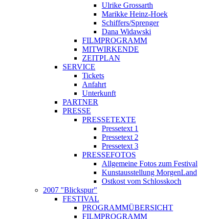
Ulrike Grossarth
Marikke Heinz-Hoek
Schiffers/Sprenger
Dana Widawski
FILMPROGRAMM
MITWIRKENDE
ZEITPLAN
SERVICE
Tickets
Anfahrt
Unterkunft
PARTNER
PRESSE
PRESSETEXTE
Pressetext 1
Pressetext 2
Pressetext 3
PRESSEFOTOS
Allgemeine Fotos zum Festival
Kunstausstellung MorgenLand
Ostkost vom Schlosskoch
2007 "Blickspur"
FESTIVAL
PROGRAMMÜBERSICHT
FILMPROGRAMM